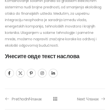
Kombinovanje solarnih panela sa gradskim električnim
sistemima nudi brojne prednosti, od smanjenja ekološkog
otiska do finansijskih ušteda. Međutim, za uspešnu
integraciju neophodna je saradnja između vlada,
energetskih kompanija, tehnoloških inovatora i krajnjih
korisnika. Ulaganjem u solarne tehnologije i pametne
mreže, možemo napraviti značajne korake ka održivoj i
ekološki odgovornoj budućnosti.
Унесите овде текст наслова
PrethodniЧланак
Next Чланак