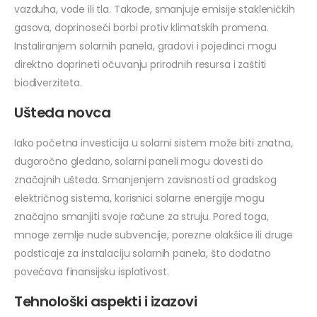
vazduha, vode ili tla. Takođe, smanjuje emisije stakleničkih
gasova, doprinoseći borbi protiv klimatskih promena.
Instaliranjem solarnih panela, gradovi i pojedinci mogu
direktno doprineti očuvanju prirodnih resursa i zaštiti
biodiverziteta.
Ušteda novca
Iako početna investicija u solarni sistem može biti znatna,
dugoročno gledano, solarni paneli mogu dovesti do
značajnih ušteda. Smanjenjem zavisnosti od gradskog
električnog sistema, korisnici solarne energije mogu
značajno smanjiti svoje račune za struju. Pored toga,
mnoge zemlje nude subvencije, porezne olakšice ili druge
podsticaje za instalaciju solarnih panela, što dodatno
povećava finansijsku isplativost.
Tehnološki aspekti i izazovi