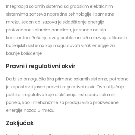
Integracija solarnih sistema sa gradskim električnim
sistemima zahteva napredne tehnologije i pametne
mreže. Jedan od izazova je skladištenje energije
proizvedene solarnim panelima, jer sunce ne sija
konstantno. Rešenje ovog problema leži u razvoju efikasnih
baterijskih sistema koji mogu čuvati višak energije za
kasnije korišćenje.
Pravni i regulativni okvir
Da bi se omogućila šira primena solarnih sistema, potrebno
je uspostaviti jasan pravni i regulativni okvir. Ovo uključuje
politike i regulative koje olakšavaju instalaciju solarnih
panela, kao i mehanizme za prodaju viška proizvedene
energije nazad u mrežu.
Zaključak