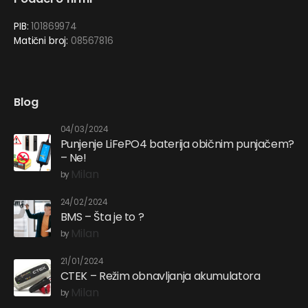
PIB:
101869974
Matični broj:
08567816
Blog
04/03/2024
Punjenje LiFePO4 baterija običnim punjačem?
– Ne!
Milan
by
24/02/2024
BMS – Šta je to ?
Milan
by
21/01/2024
CTEK – Režim obnavljanja akumulatora
Milan
by