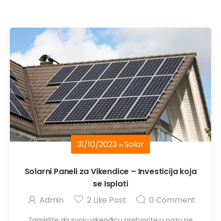
31/10/2023
Solar
in
Solarni Paneli za Vikendice – Investicija koja
se Isplati
Admin
2
Like Post
0
Comment
Zamislite da svoju vikendicu pretvorite u oazu ne