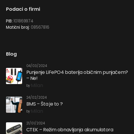
Podaci o firmi
PIB:
101869974
Matični broj:
08567816
Blog
04/03/2024
Punjenje LiFePO4 baterija običnim punjačem?
– Ne!
Milan
by
24/02/2024
BMS – Šta je to ?
Milan
by
21/01/2024
CTEK – Režim obnavljanja akumulatora