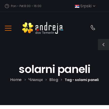
Srpski
Pon – Pet 8:00 – 16:00
solarni paneli
Home
Чланци
Blog
>
>
>
Tag - solarni paneli