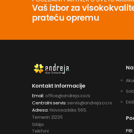
Vaš izbor za visokokvali
prateću opremu
Naš
Aku
Kontakt Informacije
Sol
Email:
office@andreja.co.rs
Exi
Centralni servis:
servis@andreja.co.rs
Adresa:
Novosadska 565.
Temerin 21235
Po
Srbija
PIB:
Telefoni