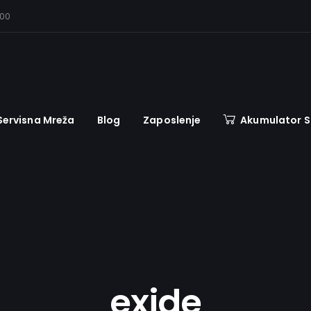
:00
Servisna Mreža
Blog
Zaposlenje
Akumulator 
exide