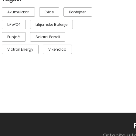
Akumulatori
Exide
Kontejneri
LiFePO4
Litijumske Baterije
Punjači
Solarni Paneli
Victron Energy
Vikendica
Ostanite u t