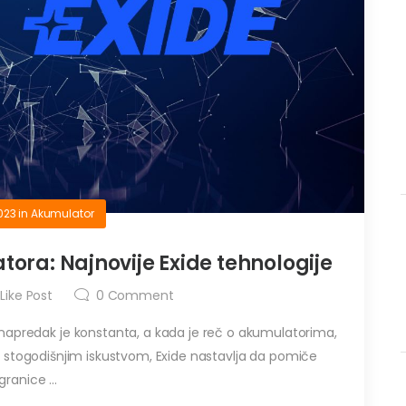
023
in
Akumulator
tora: Najnovije Exide tehnologije
Like Post
0
Comment
 napredak je konstanta, a kada je reč o akumulatorima,
a stogodišnjim iskustvom, Exide nastavlja da pomiče
granice ...