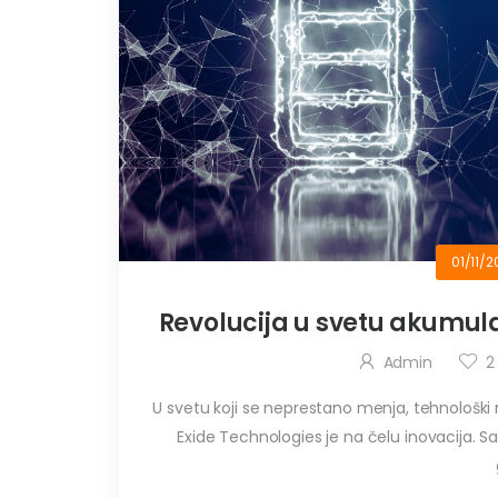
01/11/2
Revolucija u svetu akumula
Admin
2
U svetu koji se neprestano menja, tehnološki
Exide Technologies je na čelu inovacija. S