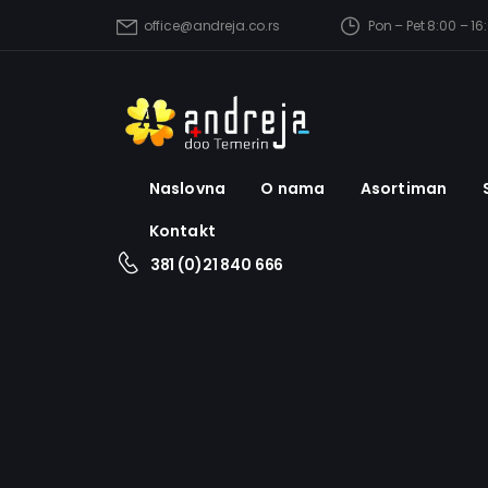
Pon – Pet 8:00 – 16
office@andreja.co.rs
Naslovna
O nama
Asortiman
Kontakt
381 (0)21 840 666