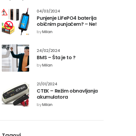
04/03/2024
Punjenje LiFePO4 baterija
običnim punjačem? – Ne!
by
Milan
24/02/2024
BMS – Šta je to ?
by
Milan
21/01/2024
CTEK – Režim obnavljanja
akumulatora
by
Milan
Tagovi