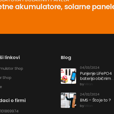
tetne akumulatore, solarne panele
i linkovi
Blog
04/03/2024
mulator Shop
Punjenje LiFePO4
ar Shop
baterija običnim
punjačem? – Ne!
by
Milan
de
24/02/2024
daci o firmi
BMS – Šta je to ?
by
Milan
101869974