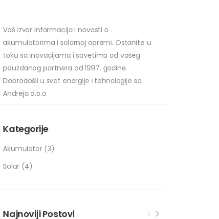
Vaš izvor informacija i novosti o
akumulatorima i solarnoj opremi. Ostanite u
toku sa inovacijama i savetima od vašeg
pouzdanog partnera od 1997. godine.
Dobrodošli u svet energije i tehnologije sa
Andreja d.o.o
Kategorije
Akumulator
(3)
Solar
(4)
Najnoviji Postovi